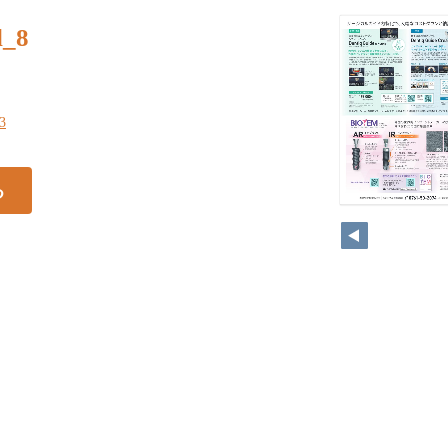
l_8
33
る